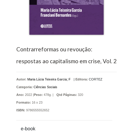
Contrarreformas ou revoução:
respostas ao capitalismo em crise, Vol. 2
Autor:
Maria Lúcia Teixeira Garcia; F
|
Editora:
CORTEZ
Categoria:
Ciências Sociais
Ano:
2022 |
Peso:
478g. |
Qtd Páginas:
320
Formato:
16 x 23
ISBN:
9786555552652
e-book