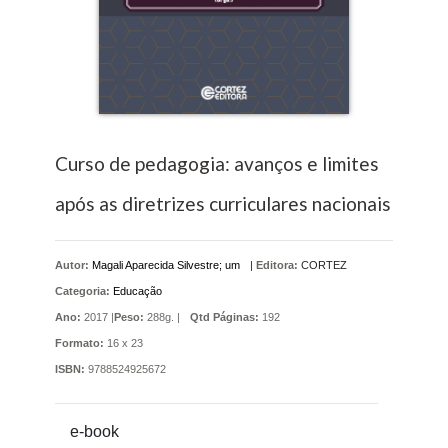
Curso de pedagogia: avanços e limites
após as diretrizes curriculares nacionais
Autor:
Magali Aparecida Silvestre; um
|
Editora:
CORTEZ
Categoria:
Educação
Ano:
2017 |
Peso:
288g. |
Qtd Páginas:
192
Formato:
16 x 23
ISBN:
9788524925672
e-book