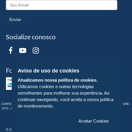
Enviar
Socialize conosco
Formas de Pagamento
Aviso de uso de cookies
Atualizamos nossa política de cookies.
Utilizamos cookies e outras tecnologias
semelhantes para melhorar sua experiência. Ao
continuar navegando, você aceita a nossa política
CORTEZ EDITORA E LIVRARIA LTDA - CNPJ n° 43.003.409/0001-74 - RUA MONTE ALEGRE-
de monitoramento.
1074 - PERDIZES - SP - Tel:. (11) 98549-2448
Aceitar Cookies
© 2026 CORTEZ EDITORA E LIVRARIA LTDA - Todos os Direitos