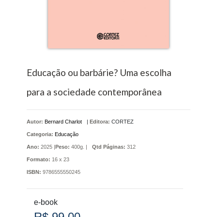
Educação ou barbárie? Uma escolha
para a sociedade contemporânea
Autor:
Bernard Charlot
|
Editora:
CORTEZ
Categoria:
Educação
Ano:
2025 |
Peso:
400g. |
Qtd Páginas:
312
Formato:
16 x 23
ISBN:
9786555550245
e-book
R$ 99,00