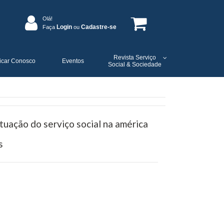
Olá!
Login
Cadastre-se
Faça
ou
Revista Serviço
icar Conosco
Eventos
Social & Sociedade
ituação do serviço social na américa
s