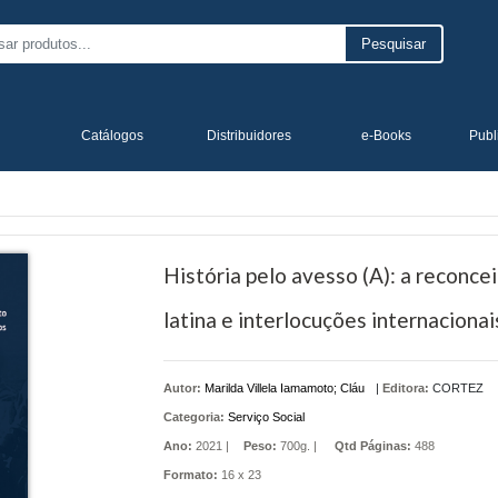
Pesquisar
Catálogos
Distribuidores
e-Books
Publ
História pelo avesso (A): a reconce
latina e interlocuções internacionai
Autor:
Marilda Villela Iamamoto; Cláu
|
Editora:
CORTEZ
Categoria:
Serviço Social
Ano:
2021 |
Peso:
700g. |
Qtd Páginas:
488
Formato:
16 x 23