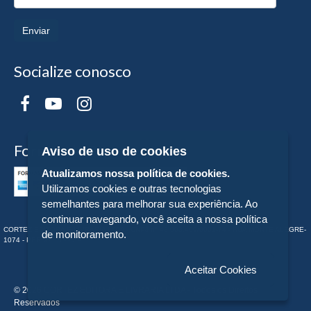
Enviar
Socialize conosco
Formas de Pagamento
Aviso de uso de cookies
Atualizamos nossa política de cookies.
Utilizamos cookies e outras tecnologias
semelhantes para melhorar sua experiência. Ao
continuar navegando, você aceita a nossa política
CORTEZ EDITORA E LIVRARIA LTDA - CNPJ n° 43.003.409/0001-74 - RUA MONTE ALEGRE-
de monitoramento.
1074 - PERDIZES - - SP
Aceitar Cookies
© 2026 CORTEZ EDITORA E LIVRARIA LTDA - Todos os Direitos
Reservados