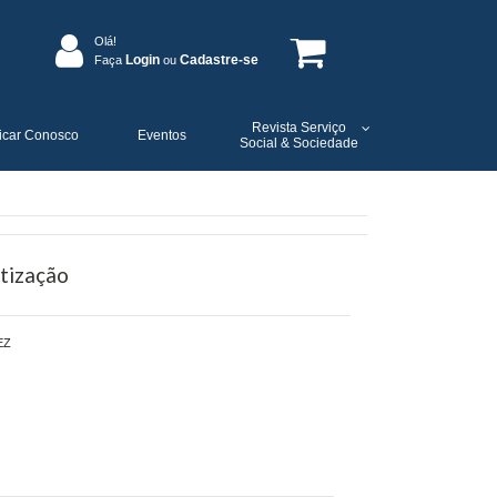
Olá!
Login
Cadastre-se
Faça
ou
Revista Serviço
icar Conosco
Eventos
Social & Sociedade
tização
EZ