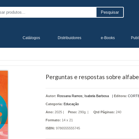
Pesquisar
Catálogos
Distribuidores
e-Books
Publ
Perguntas e respostas sobre alfabe
Autor:
Rossana Ramos; Isabela Barbosa
|
Editora:
CORT
Categoria:
Educação
Ano:
2025 |
Peso:
290g. |
Qtd Páginas:
240
Formato:
14 x 21
ISBN:
9786555555745