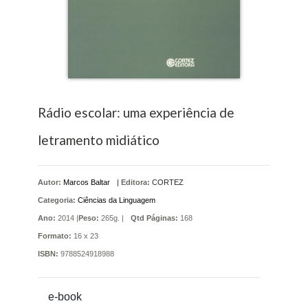
Rádio escolar: uma experiência de
letramento midiático
Autor:
Marcos Baltar
|
Editora:
CORTEZ
Categoria:
Ciências da Linguagem
Ano:
2014 |
Peso:
265g. |
Qtd Páginas:
168
Formato:
16 x 23
ISBN:
9788524918988
e-book