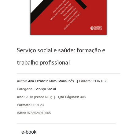
Serviço social e saúde: formação e
trabalho profissional
Autor:
Ana Elizabete Mota; Maria Inês
|
Editora:
CORTEZ
Categoria:
Serviço Social
Ano:
2018 |
Peso:
610g. |
Qtd Páginas:
408
Formato:
16 x 23
ISBN:
9788524912665
e-book