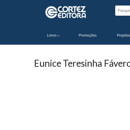
Livros
Promoções
Projetos
Eunice Teresinha Fávero