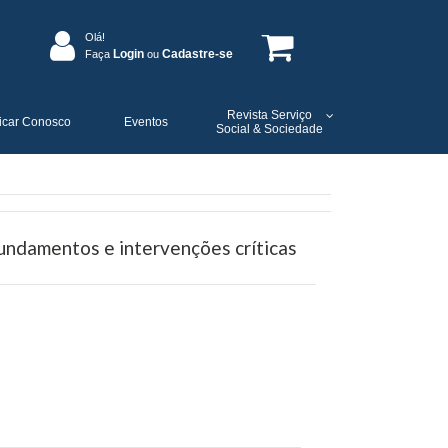
Olá!
Login
Cadastre-se
Faça
ou
Revista Serviço
icar Conosco
Eventos
Social & Sociedade
 fundamentos e intervenções críticas