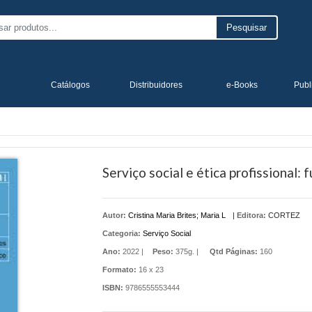
Pesquisar
Catálogos
Distribuidores
e-Books
Publ
Serviço social e ética profissional:
Autor:
Cristina Maria Brites; Maria L
|
Editora:
CORTEZ
Categoria:
Serviço Social
Ano:
2022 |
Peso:
375g. |
Qtd Páginas:
160
Formato:
16 x 23
ISBN:
9786555553444