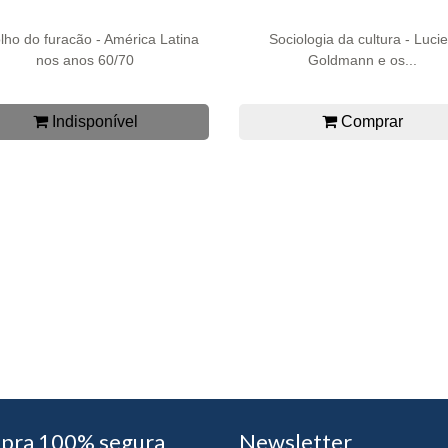
lho do furacão - América Latina
Sociologia da cultura - Luci
nos anos 60/70
Goldmann e os...
Indisponível
Comprar
pra 100% segura
Newsletter