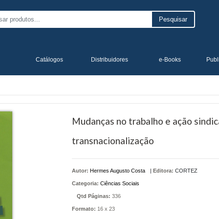
Pesquisar
Catálogos
Distribuidores
e-Books
Publ
Mudanças no trabalho e ação sindica
transnacionalização
Autor:
Hermes Augusto Costa
|
Editora:
CORTEZ
Categoria:
Ciências Sociais
Qtd Páginas:
336
Formato:
16 x 23