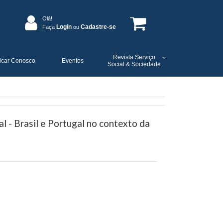
Olá!
Login
Cadastre-se
Faça
ou
Revista Serviço
icar Conosco
Eventos
Social & Sociedade
l - Brasil e Portugal no contexto da