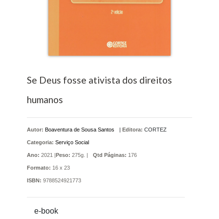
Se Deus fosse ativista dos direitos
humanos
Autor:
Boaventura de Sousa Santos
|
Editora:
CORTEZ
Categoria:
Serviço Social
Ano:
2021 |
Peso:
275g. |
Qtd Páginas:
176
Formato:
16 x 23
ISBN:
9788524921773
e-book