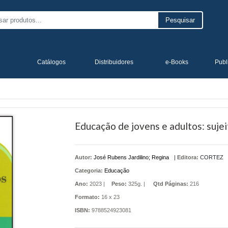
Pesquisar
Catálogos
Distribuidores
e-Books
Publ
Educação de jovens e adultos: sujei
Autor:
José Rubens Jardilino; Regina
|
Editora:
CORTEZ
Categoria:
Educação
Ano:
2023 |
Peso:
325g. |
Qtd Páginas:
216
Formato:
16 x 23
ISBN:
9788524923081