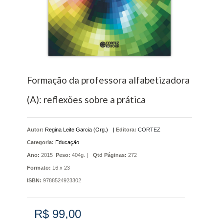
Formação da professora alfabetizadora
(A): reflexões sobre a prática
Autor:
Regina Leite Garcia (Org.)
|
Editora:
CORTEZ
Categoria:
Educação
Ano:
2015 |
Peso:
404g. |
Qtd Páginas:
272
Formato:
16 x 23
ISBN:
9788524923302
R$ 99,00