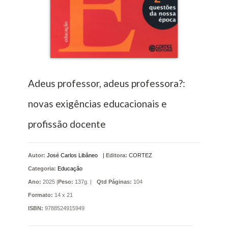
Adeus professor, adeus professora?:
novas exigências educacionais e
profissão docente
Autor:
José Carlos Libâneo
|
Editora:
CORTEZ
Categoria:
Educação
Ano:
2025 |
Peso:
137g. |
Qtd Páginas:
104
Formato:
14 x 21
ISBN:
9788524915949