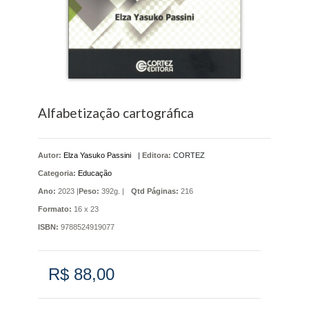
Alfabetização cartográfica
Autor:
Elza Yasuko Passini
|
Editora:
CORTEZ
Categoria:
Educação
Ano:
2023 |
Peso:
392g. |
Qtd Páginas:
216
Formato:
16 x 23
ISBN:
9788524919077
R$ 88,00