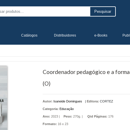
Pesquisar
Catálogos
Distribuidores
e-Books
Publ
Coordenador pedagógico e a formaç
(O)
Autor:
Isaneide Domingues
|
Editora:
CORTEZ
Categoria:
Educação
Ano:
2023 |
Peso:
270g. |
Qtd Páginas:
176
Formato:
16 x 23