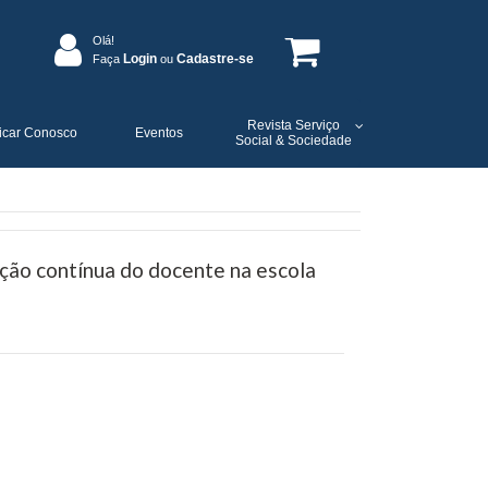
Olá!
Login
Cadastre-se
Faça
ou
Revista Serviço
icar Conosco
Eventos
Social & Sociedade
ão contínua do docente na escola