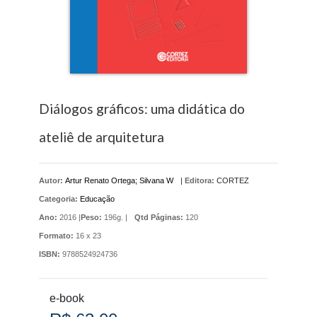
Diálogos gráficos: uma didática do
ateliê de arquitetura
Autor:
Artur Renato Ortega; Silvana W
|
Editora:
CORTEZ
Categoria:
Educação
Ano:
2016 |
Peso:
196g. |
Qtd Páginas:
120
Formato:
16 x 23
ISBN:
9788524924736
e-book