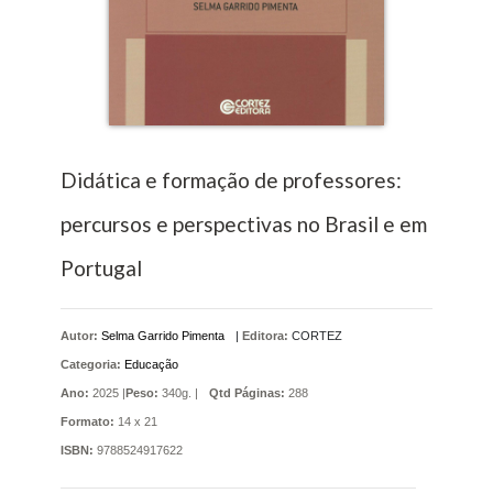
Didática e formação de professores:
percursos e perspectivas no Brasil e em
Portugal
Autor:
Selma Garrido Pimenta
|
Editora:
CORTEZ
Categoria:
Educação
Ano:
2025 |
Peso:
340g. |
Qtd Páginas:
288
Formato:
14 x 21
ISBN:
9788524917622