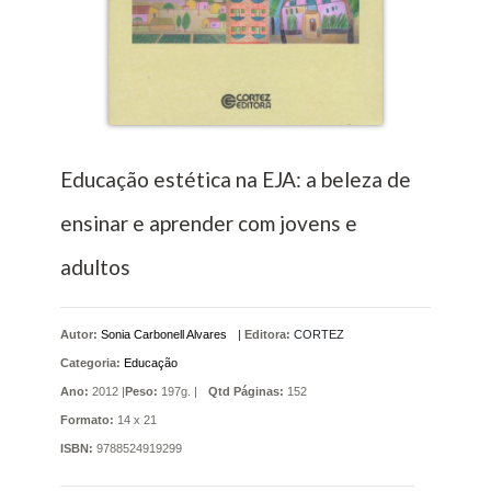
Educação estética na EJA: a beleza de
ensinar e aprender com jovens e
adultos
Autor:
Sonia Carbonell Alvares
|
Editora:
CORTEZ
Categoria:
Educação
Ano:
2012 |
Peso:
197g. |
Qtd Páginas:
152
Formato:
14 x 21
ISBN:
9788524919299