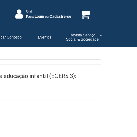
Olá!
Login
Cadastre-se
Faça
ou
Revista Serviço
icar Conosco
Eventos
Social & Sociedade
 educação infantil (ECERS 3):