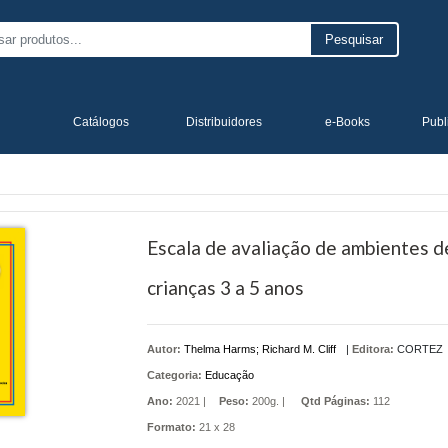
Pesquisar
Catálogos
Distribuidores
e-Books
Publ
Escala de avaliação de ambientes de
crianças 3 a 5 anos
Autor:
Thelma Harms; Richard M. Cliff
|
Editora:
CORTEZ
Categoria:
Educação
Ano:
2021 |
Peso:
200g. |
Qtd Páginas:
112
Formato:
21 x 28