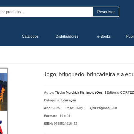
Pesquisar
Catálogos
Distribuidores
e-Books
Publ
Jogo, brinquedo, brincadeira e a ed
Autor:
Tizuko Morchida Kishimoto (Org
|
Editora:
CORTEZ
Categoria:
Educação
Ano:
2025 |
Peso:
260g. |
Qtd Páginas:
208
Formato:
14 x 21
ISBN:
9788524916472