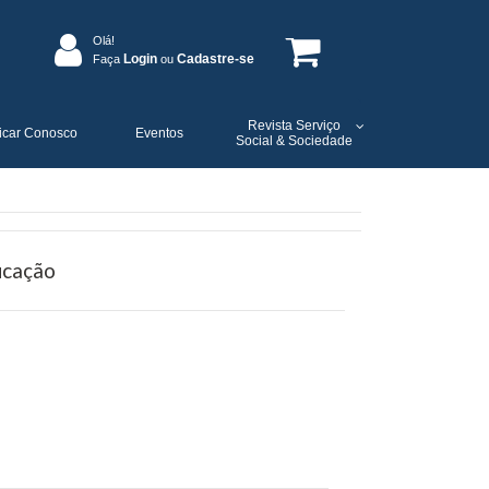
Olá!
Login
Cadastre-se
Faça
ou
Revista Serviço
icar Conosco
Eventos
Social & Sociedade
ucação