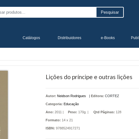
Pesquisar
Catálogos
Distribuidores
e-Books
Publ
Lições do príncipe e outras lições
Autor:
Neidson Rodrigues
|
Editora:
CORTEZ
Categoria:
Educação
Ano:
2011 |
Peso:
170g. |
Qtd Páginas:
128
Formato:
14 x 21
ISBN:
9788524917271