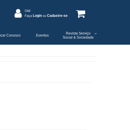
Olá!
Login
Cadastre-se
Faça
ou
Revista Serviço
icar Conosco
Eventos
Social & Sociedade