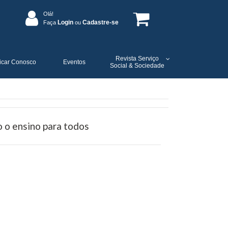
Olá!
Login
Cadastre-se
Faça
ou
Revista Serviço
icar Conosco
Eventos
Social & Sociedade
 o ensino para todos