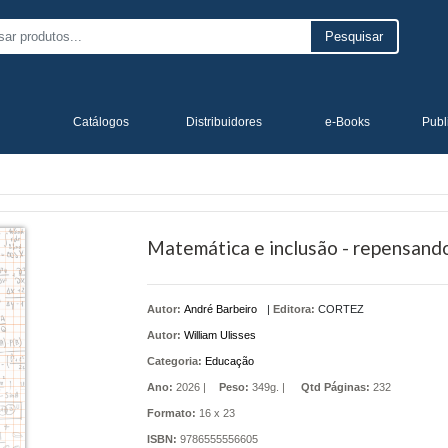
Pesquisar
Catálogos
Distribuidores
e-Books
Publ
Matemática e inclusão - repensando
Autor:
André Barbeiro
|
Editora:
CORTEZ
Autor:
William Ulisses
Categoria:
Educação
Ano:
2026 |
Peso:
349g. |
Qtd Páginas:
232
Formato:
16 x 23
ISBN:
9786555556605