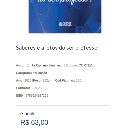
Saberes e afetos do ser professor
Autor:
Emília Cipriano Sanches
|
Editora:
CORTEZ
Categoria:
Educação
Ano:
2023 |
Peso:
232g. |
Qtd Páginas:
120
Formato:
16 x 23
ISBN:
9788524927263
e-book
R$ 63,00