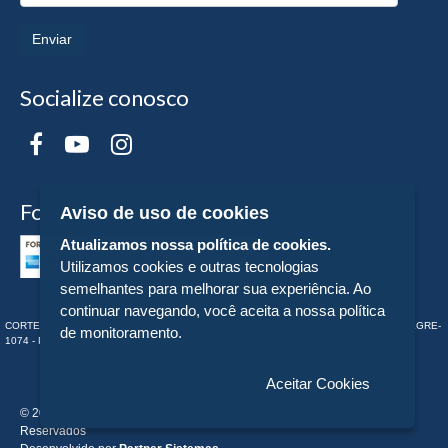
Enviar
Socialize conosco
Formas de Pagamento
Aviso de uso de cookies
Atualizamos nossa política de cookies.
Utilizamos cookies e outras tecnologias
semelhantes para melhorar sua experiência. Ao
continuar navegando, você aceita a nossa política
CORTEZ EDITORA E LIVRARIA LTDA - CNPJ n° 43.003.409/0001-74 - RUA MONTE ALEGRE-
de monitoramento.
1074 - PERDIZES - SP - Tel:. (11) 98549-2448
Aceitar Cookies
© 2026 CORTEZ EDITORA E LIVRARIA LTDA - Todos os Direitos
Reservados