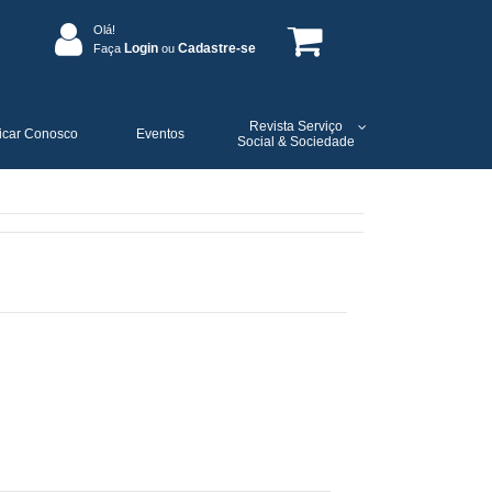
Olá!
Login
Cadastre-se
Faça
ou
Revista Serviço
icar Conosco
Eventos
Social & Sociedade