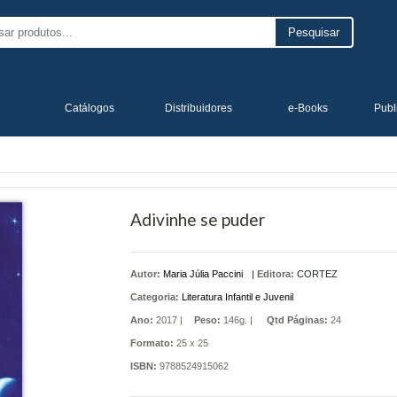
Pesquisar
Catálogos
Distribuidores
e-Books
Publ
Adivinhe se puder
Autor:
Maria Júlia Paccini
|
Editora:
CORTEZ
Categoria:
Literatura Infantil e Juvenil
Ano:
2017 |
Peso:
146g. |
Qtd Páginas:
24
Formato:
25 x 25
ISBN:
9788524915062