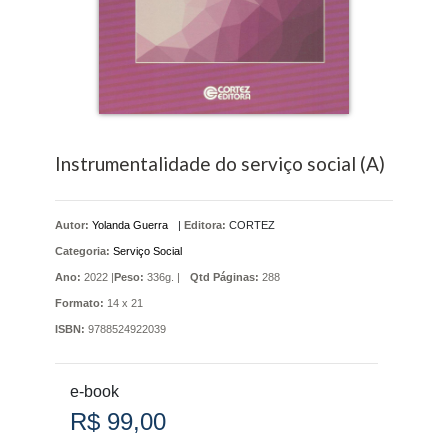
Instrumentalidade do serviço social (A)
Autor:
Yolanda Guerra
|
Editora:
CORTEZ
Categoria:
Serviço Social
Ano:
2022 |
Peso:
336g. |
Qtd Páginas:
288
Formato:
14 x 21
ISBN:
9788524922039
e-book
R$ 99,00