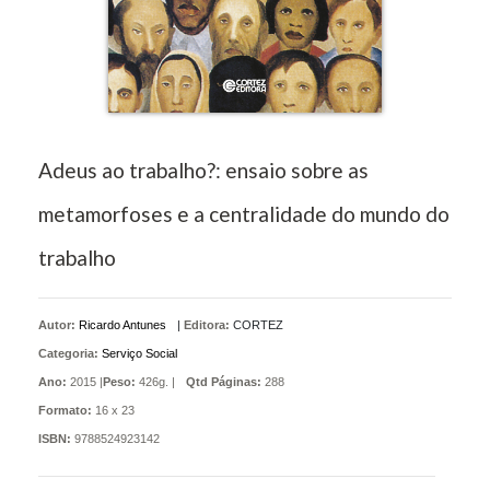
Adeus ao trabalho?: ensaio sobre as
metamorfoses e a centralidade do mundo do
trabalho
Autor:
Ricardo Antunes
|
Editora:
CORTEZ
Categoria:
Serviço Social
Ano:
2015 |
Peso:
426g. |
Qtd Páginas:
288
Formato:
16 x 23
ISBN:
9788524923142