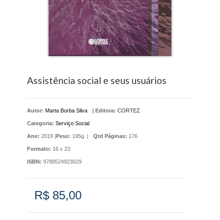
Assistência social e seus usuários
Autor:
Marta Borba Silva
|
Editora:
CORTEZ
Categoria:
Serviço Social
Ano:
2019 |
Peso:
195g. |
Qtd Páginas:
176
Formato:
16 x 23
ISBN:
9788524923029
R$ 85,00