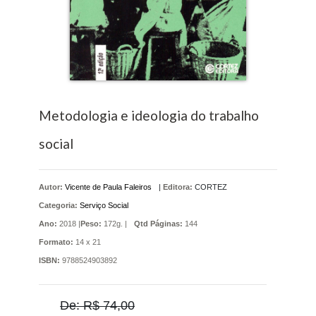
Metodologia e ideologia do trabalho
social
Autor:
Vicente de Paula Faleiros
|
Editora:
CORTEZ
Categoria:
Serviço Social
Ano:
2018 |
Peso:
172g. |
Qtd Páginas:
144
Formato:
14 x 21
ISBN:
9788524903892
De: R$ 74,00