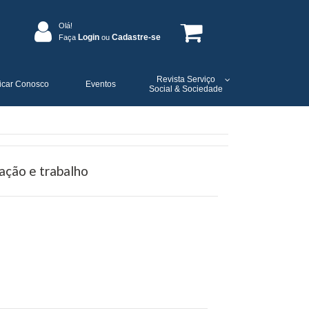
Olá!
Login
Cadastre-se
Faça
ou
Revista Serviço
icar Conosco
Eventos
Social & Sociedade
mação e trabalho