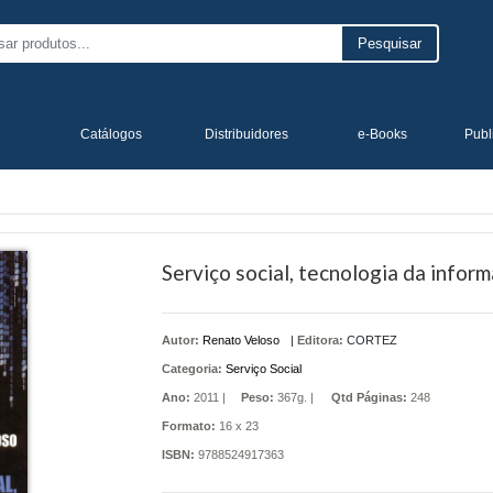
Pesquisar
Catálogos
Distribuidores
e-Books
Publ
Serviço social, tecnologia da infor
Autor:
Renato Veloso
|
Editora:
CORTEZ
Categoria:
Serviço Social
Ano:
2011 |
Peso:
367g. |
Qtd Páginas:
248
Formato:
16 x 23
ISBN:
9788524917363