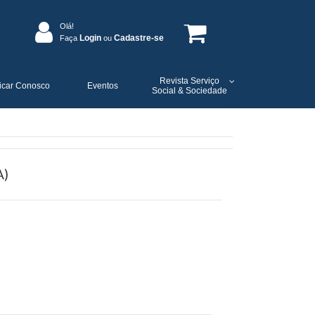
Olá!
Login
Cadastre-se
Faça
ou
Revista Serviço
icar Conosco
Eventos
Social & Sociedade
A)