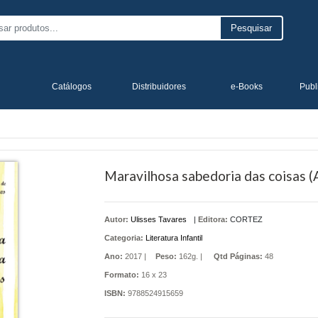
Pesquisar
Catálogos
Distribuidores
e-Books
Publ
Maravilhosa sabedoria das coisas (
Autor:
Ulisses Tavares
|
Editora:
CORTEZ
Categoria:
Literatura Infantil
Ano:
2017 |
Peso:
162g. |
Qtd Páginas:
48
Formato:
16 x 23
ISBN:
9788524915659