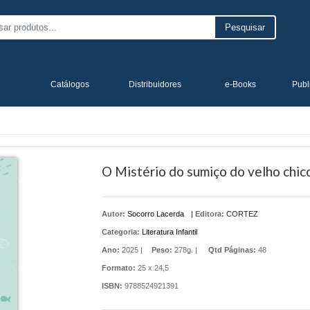
Pesquisar
Catálogos
Distribuidores
e-Books
Publ
O Mistério do sumiço do velho chic
Autor:
Socorro Lacerda
|
Editora:
CORTEZ
Categoria:
Literatura Infantil
Ano:
2025 |
Peso:
278g. |
Qtd Páginas:
48
Formato:
25 x 24,5
ISBN:
9788524921391