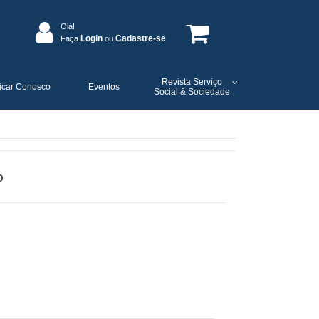
Olá!
Login
Cadastre-se
Faça
ou
Revista Serviço
icar Conosco
Eventos
Social & Sociedade
o