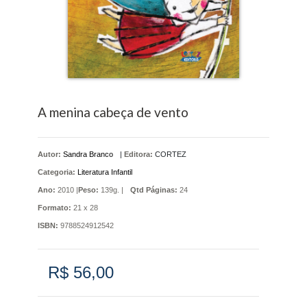
A menina cabeça de vento
Autor:
Sandra Branco
|
Editora:
CORTEZ
Categoria:
Literatura Infantil
Ano:
2010 |
Peso:
139g. |
Qtd Páginas:
24
Formato:
21 x 28
ISBN:
9788524912542
R$ 56,00