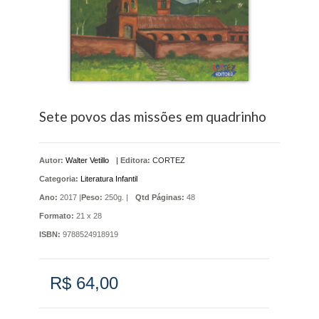
Sete povos das missões em quadrinho
Autor:
Walter Vetillo
|
Editora:
CORTEZ
Categoria:
Literatura Infantil
Ano:
2017 |
Peso:
250g. |
Qtd Páginas:
48
Formato:
21 x 28
ISBN:
9788524918919
R$ 64,00