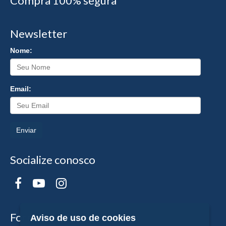
Compra 100% segura
Newsletter
Nome:
Email:
Enviar
Socialize conosco
Formas de Pagamento
Aviso de uso de cookies