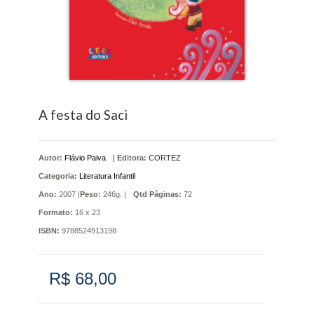
A festa do Saci
Autor:
Flávio Paiva
|
Editora:
CORTEZ
Categoria:
Literatura Infantil
Ano:
2007 |
Peso:
246g. |
Qtd Páginas:
72
Formato:
16 x 23
ISBN:
9788524913198
R$ 68,00