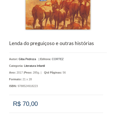
Lenda do preguiçoso e outras histórias
Autor:
Giba Pedroza
|
Editora:
CORTEZ
Categoria:
Literatura Infantil
Ano:
2017 |
Peso:
285g. |
Qtd Páginas:
56
Formato:
21 x 28
ISBN:
9788524918223
R$ 70,00