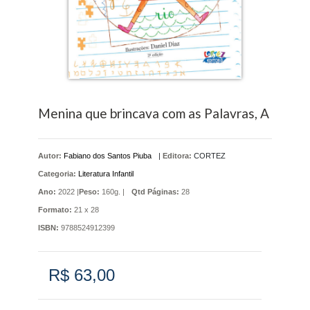
Menina que brincava com as Palavras, A
Autor:
Fabiano dos Santos Piuba
|
Editora:
CORTEZ
Categoria:
Literatura Infantil
Ano:
2022 |
Peso:
160g. |
Qtd Páginas:
28
Formato:
21 x 28
ISBN:
9788524912399
R$ 63,00