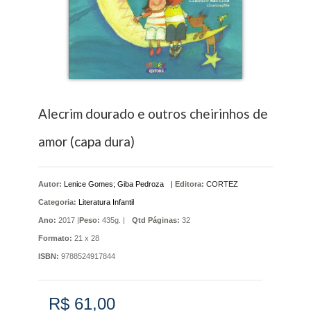
Alecrim dourado e outros cheirinhos de
amor (capa dura)
Autor:
Lenice Gomes; Giba Pedroza
|
Editora:
CORTEZ
Categoria:
Literatura Infantil
Ano:
2017 |
Peso:
435g. |
Qtd Páginas:
32
Formato:
21 x 28
ISBN:
9788524917844
R$ 61,00