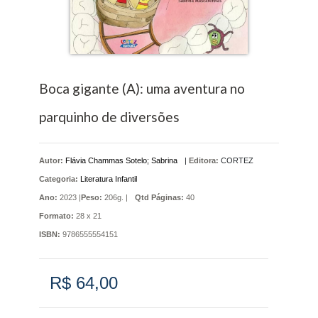
Boca gigante (A): uma aventura no
parquinho de diversões
Autor:
Flávia Chammas Sotelo; Sabrina
|
Editora:
CORTEZ
Categoria:
Literatura Infantil
Ano:
2023 |
Peso:
206g. |
Qtd Páginas:
40
Formato:
28 x 21
ISBN:
9786555554151
R$ 64,00