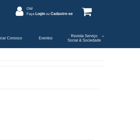
Olá!
Login
Cadastre-se
Faça
ou
Revista Serviço
icar Conosco
Eventos
Social & Sociedade