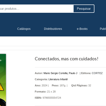
Pesquisar
Catálogos
Distribuidores
e-Books
Publ
Conectados, mas com cuidados!
Autor:
Mario Sergio Cortella; Paulo J
|
Editora:
CORTEZ
Categoria:
Literatura Infantil
Ano:
2024 |
Peso:
187g. |
Qtd Páginas:
32
Formato:
21 x 28
ISBN:
9786555554724