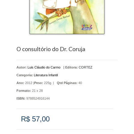
O consultório do Dr. Coruja
Autor:
Luis Cláudio do Carmo
|
Editora:
CORTEZ
Categoria:
Literatura Infantil
Ano:
2012 |
Peso:
225g. |
Qtd Páginas:
40
Formato:
21 x 28
ISBN:
9788524916144
R$ 57,00