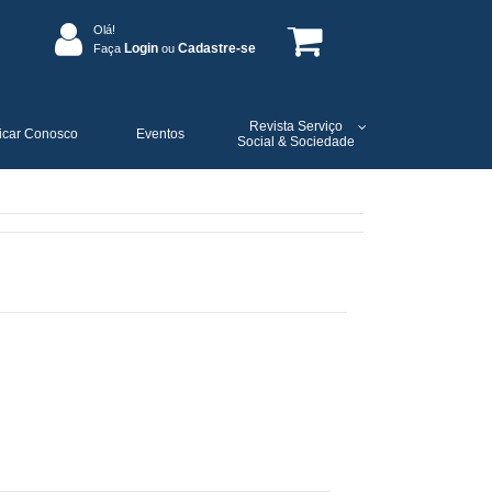
Olá!
Login
Cadastre-se
Faça
ou
Revista Serviço
icar Conosco
Eventos
Social & Sociedade