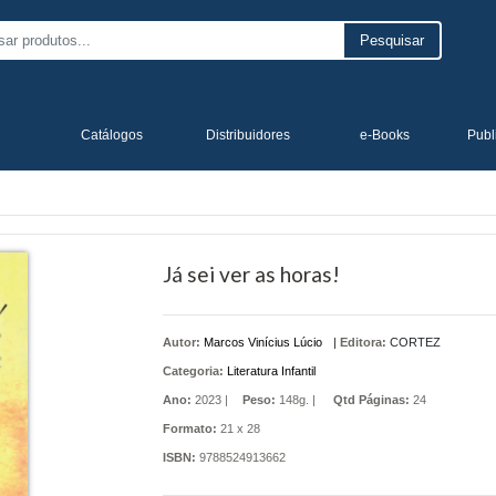
Pesquisar
Catálogos
Distribuidores
e-Books
Publ
Já sei ver as horas!
Autor:
Marcos Vinícius Lúcio
|
Editora:
CORTEZ
Categoria:
Literatura Infantil
Ano:
2023 |
Peso:
148g. |
Qtd Páginas:
24
Formato:
21 x 28
ISBN:
9788524913662