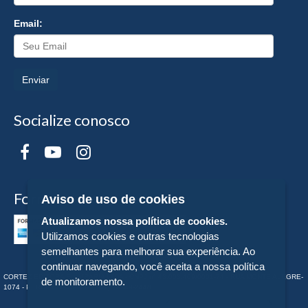
Email:
Enviar
Socialize conosco
Formas de Pagamento
Aviso de uso de cookies
Atualizamos nossa política de cookies.
Utilizamos cookies e outras tecnologias
semelhantes para melhorar sua experiência. Ao
continuar navegando, você aceita a nossa política
CORTEZ EDITORA E LIVRARIA LTDA - CNPJ n° 43.003.409/0001-74 - RUA MONTE ALEGRE-
de monitoramento.
1074 - PERDIZES - SP - Tel:. (11) 98549-2448