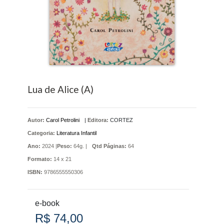
Lua de Alice (A)
Autor:
Carol Petrolini
|
Editora:
CORTEZ
Categoria:
Literatura Infantil
Ano:
2024 |
Peso:
64g. |
Qtd Páginas:
64
Formato:
14 x 21
ISBN:
9786555550306
e-book
R$ 74,00