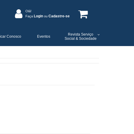
Olá!
Login
Cadastre-se
Faça
ou
Revista Serviço
icar Conosco
Eventos
Social & Sociedade