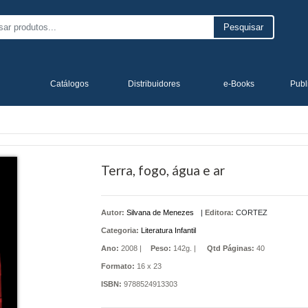
Pesquisar
Catálogos
Distribuidores
e-Books
Publ
Terra, fogo, água e ar
Autor:
Silvana de Menezes
|
Editora:
CORTEZ
Categoria:
Literatura Infantil
Ano:
2008 |
Peso:
142g. |
Qtd Páginas:
40
Formato:
16 x 23
ISBN:
9788524913303