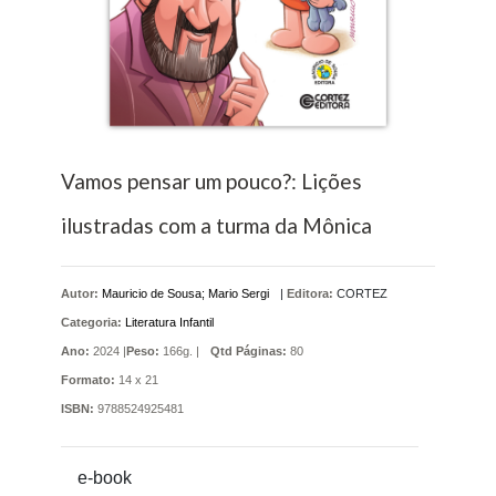
Vamos pensar um pouco?: Lições
ilustradas com a turma da Mônica
Autor:
Mauricio de Sousa; Mario Sergi
|
Editora:
CORTEZ
Categoria:
Literatura Infantil
Ano:
2024 |
Peso:
166g. |
Qtd Páginas:
80
Formato:
14 x 21
ISBN:
9788524925481
e-book