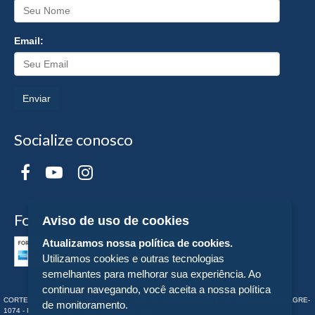
Email:
Enviar
Socialize conosco
Formas de Pagamento
Aviso de uso de cookies
Atualizamos nossa política de cookies.
Utilizamos cookies e outras tecnologias
semelhantes para melhorar sua experiência. Ao
continuar navegando, você aceita a nossa política
CORTEZ EDITORA E LIVRARIA LTDA - CNPJ n° 43.003.409/0001-74 - RUA MONTE ALEGRE-
de monitoramento.
1074 - PERDIZES - SP - Tel:. (11) 98549-2448